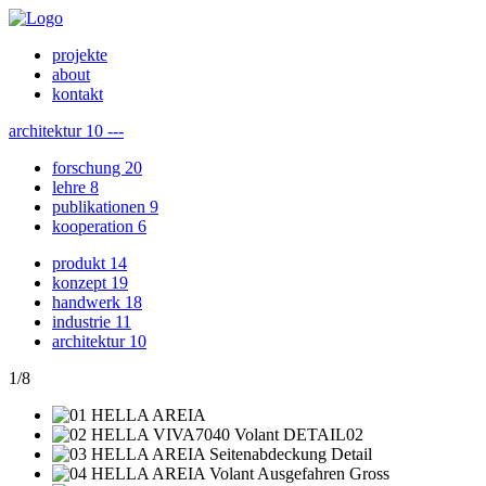
projekte
about
kontakt
architektur
10
---
forschung
20
lehre
8
publikationen
9
kooperation
6
produkt
14
konzept
19
handwerk
18
industrie
11
architektur
10
1
/
8