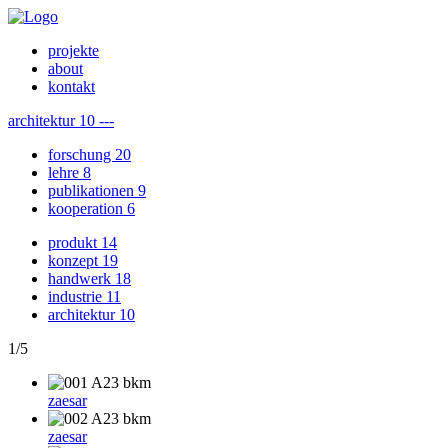
projekte
about
kontakt
architektur
10
---
forschung
20
lehre
8
publikationen
9
kooperation
6
produkt
14
konzept
19
handwerk
18
industrie
11
architektur
10
1
/
5
zaesar
zaesar