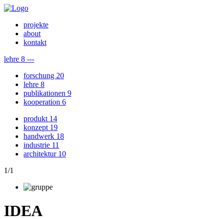
projekte
about
kontakt
lehre
8
---
forschung
20
lehre
8
publikationen
9
kooperation
6
produkt
14
konzept
19
handwerk
18
industrie
11
architektur
10
1
/
1
IDEA