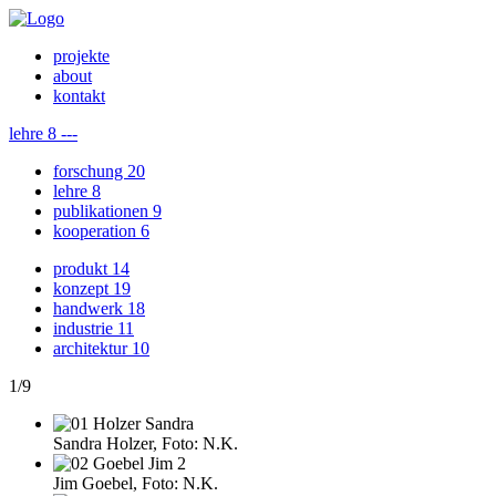
projekte
about
kontakt
lehre
8
---
forschung
20
lehre
8
publikationen
9
kooperation
6
produkt
14
konzept
19
handwerk
18
industrie
11
architektur
10
1
/
9
Sandra Holzer, Foto: N.K.
Jim Goebel, Foto: N.K.