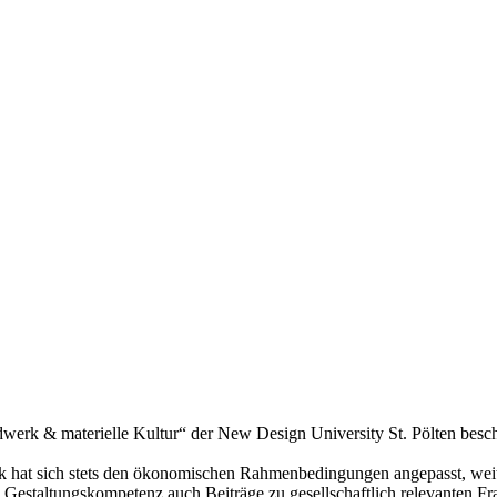
erk & materielle Kultur“ der New Design University St. Pölten besch
rk hat sich stets den ökonomischen Rahmenbedingungen angepasst, weit
 Gestaltungskompetenz auch Beiträge zu gesellschaftlich relevanten Fra