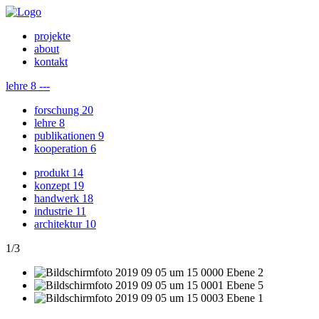
projekte
about
kontakt
lehre
8
---
forschung
20
lehre
8
publikationen
9
kooperation
6
produkt
14
konzept
19
handwerk
18
industrie
11
architektur
10
1
/
3